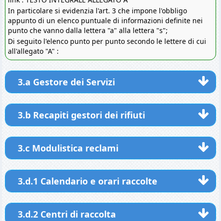
In particolare si evidenzia l'art. 3 che impone l'obbligo
appunto di un elenco puntuale di informazioni definite nei
punto che vanno dalla lettera "a" alla lettera "s";
Di seguito l'elenco punto per punto secondo le lettere di cui
all'allegato "A" :
3.a Gestore dei Servizi
3.b Recapiti gestori dei rifiuti
3.c Modulistica reclami
3.d.1 Calendario e orari raccolte
3.d.2 Centri di raccolta